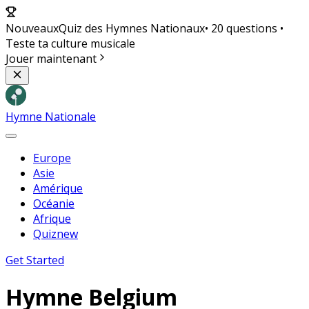
Nouveaux
Quiz des Hymnes Nationaux
• 20 questions •
Teste ta culture musicale
Jouer maintenant
Hymne Nationale
Europe
Asie
Amérique
Océanie
Afrique
Quiz
new
Get Started
Hymne
Belgium