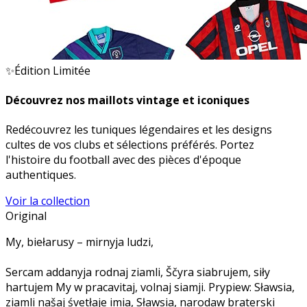
✨
Édition Limitée
Découvrez nos maillots vintage et iconiques
Redécouvrez les tuniques légendaires et les designs
cultes de vos clubs et sélections préférés. Portez
l'histoire du football avec des pièces d'époque
authentiques.
Voir la collection
Original
My, biełarusy – mirnyja ludzi,
Sercam addanyja rodnaj ziamli, Ščyra siabrujem, siły
hartujem My w pracavitaj, volnaj siamji. Prypiew: Sławsia,
ziamli našaj śvetłaje imia, Sławsia, narodaw braterski