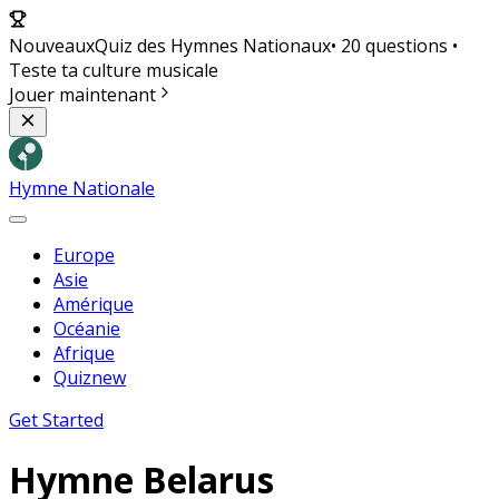
Nouveaux
Quiz des Hymnes Nationaux
• 20 questions •
Teste ta culture musicale
Jouer maintenant
Hymne Nationale
Europe
Asie
Amérique
Océanie
Afrique
Quiz
new
Get Started
Hymne
Belarus