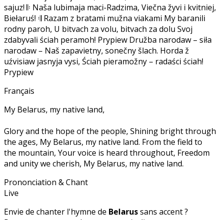
sajuz! 𝄆 Naša lubimaja maci-Radzima, Viečna žyvi i kvitniej,
Biełaruś! 𝄇 Razam z bratami mužna viakami My baranili
rodny paroh, U bitvach za volu, bitvach za dolu Svoj
zdabyvali ściah peramoh! Prypiew Družba narodaw – siła
narodaw – Naš zapavietny, sonečny šlach. Horda ž
uźvisiaw jasnyja vysi, Ściah pieramožny – radaści ściah!
Prypiew
Français
My Belarus, my native land,
Glory and the hope of the people, Shining bright through
the ages, My Belarus, my native land. From the field to
the mountain, Your voice is heard throughout, Freedom
and unity we cherish, My Belarus, my native land.
Prononciation & Chant
Live
Envie de chanter l'hymne de
Belarus
sans accent ?