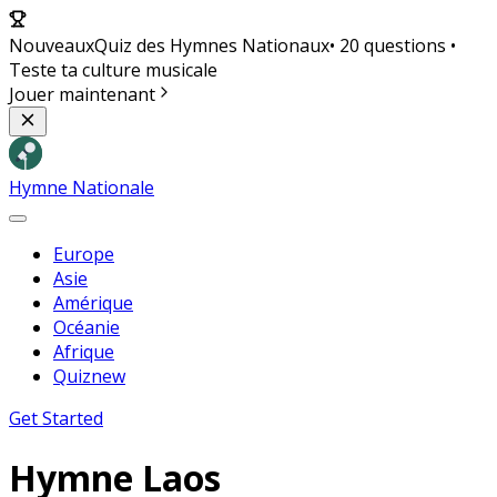
Nouveaux
Quiz des Hymnes Nationaux
• 20 questions •
Teste ta culture musicale
Jouer maintenant
Hymne Nationale
Europe
Asie
Amérique
Océanie
Afrique
Quiz
new
Get Started
Hymne
Laos