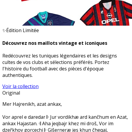
✨
Édition Limitée
Découvrez nos maillots vintage et iconiques
Redécouvrez les tuniques légendaires et les designs
cultes de vos clubs et sélections préférés. Portez
l'histoire du football avec des pièces d'époque
authentiques.
Voir la collection
Original
Mer Hajrenikh, azat ankax,
Vor aprel e daredar 𝄆 Jur vordikhæ ard kančhum en Azat,
ankax Hajastan. 𝄇 Aha jeqbajr khez mi droš, Vor im
dzeřkhov gorcechi 𝄆 Gišerneræ jes khun čheqaj,