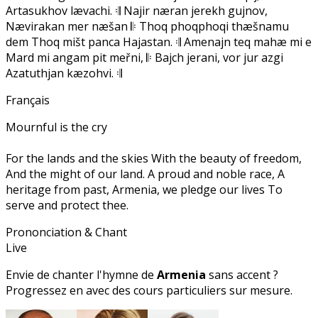
Artasukhov lævachi. 𝄇 Najir næran jerekh gujnov,
Nævirakan mer næšan 𝄆 Thoq phoqphoqi thæšnamu
dem Thoq mišt panca Hajastan. 𝄇 Amenajn teq mahæ mi e
Mard mi angam pit meřni, 𝄆 Bajch jerani, vor jur azgi
Azatuthjan kæzohvi. 𝄇
Français
Mournful is the cry
For the lands and the skies With the beauty of freedom,
And the might of our land. A proud and noble race, A
heritage from past, Armenia, we pledge our lives To
serve and protect thee.
Prononciation & Chant
Live
Envie de chanter l'hymne de
Armenia
sans accent ?
Progressez en
avec des cours particuliers sur mesure.