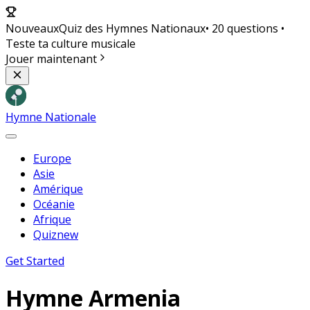
Nouveaux
Quiz des Hymnes Nationaux
• 20 questions •
Teste ta culture musicale
Jouer maintenant
Hymne Nationale
Europe
Asie
Amérique
Océanie
Afrique
Quiz
new
Get Started
Hymne
Armenia