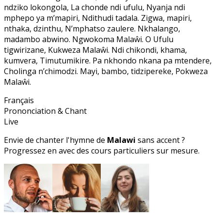
ndziko lokongola, La chonde ndi ufulu, Nyanja ndi
mphepo ya m’mapiri, Ndithudi tadala. Zigwa, mapiri,
nthaka, dzinthu, N’mphatso zaulere. Nkhalango,
madambo abwino. Ngwokoma Malaŵi. O Ufulu
tigwirizane, Kukweza Malaŵi. Ndi chikondi, khama,
kumvera, Timutumikire. Pa nkhondo nkana pa mtendere,
Cholinga n’chimodzi. Mayi, bambo, tidzipereke, Pokweza
Malaŵi.
Français
Prononciation & Chant
Live
Envie de chanter l'hymne de
Malawi
sans accent ?
Progressez en
avec des cours particuliers sur mesure.