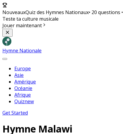
Nouveaux
Quiz des Hymnes Nationaux
• 20 questions •
Teste ta culture musicale
Jouer maintenant
Hymne Nationale
Europe
Asie
Amérique
Océanie
Afrique
Quiz
new
Get Started
Hymne
Malawi